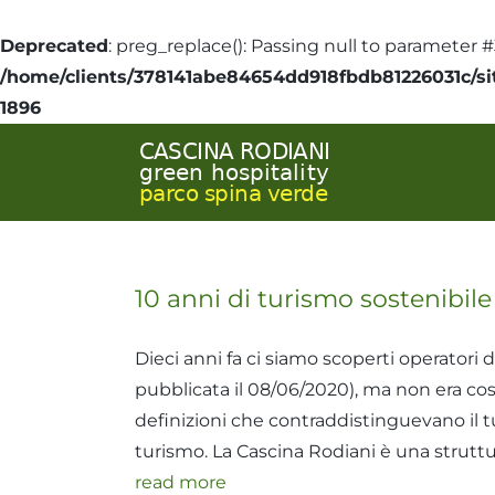
Deprecated
: preg_replace(): Passing null to parameter #
/home/clients/378141abe84654dd918fbdb81226031c/sit
1896
Skip
to
content
10 anni di turismo sostenibile
Dieci anni fa ci siamo scoperti operatori d
pubblicata il 08/06/2020), ma non era così
definizioni che contraddistinguevano il tu
turismo. La Cascina Rodiani è una strutt
read more