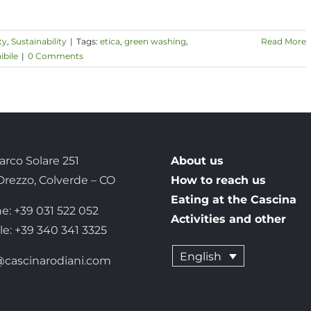
ty
,
Sustainability
|
Tags:
etica
,
green washing
,
Read More
ibile
|
0 Comments
arco Solare 251
About us
 Drezzo, Colverde – CO
How to reach us
Eating at the Cascina
e: +39 031 522 052
Activities and other
le: +39 340 341 3325
English
@cascinarodiani.com