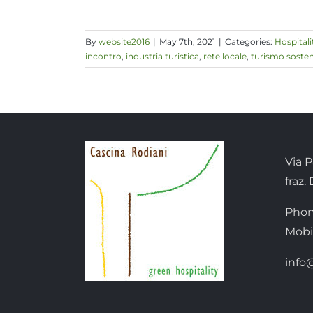
By
website2016
|
May 7th, 2021
|
Categories:
Hospitali
incontro
,
industria turistica
,
rete locale
,
turismo sosten
Via P
fraz.
Phon
Mobi
info