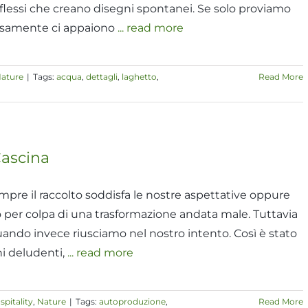
riflessi che creano disegni spontanei. Se solo proviamo
visamente ci appaiono
... read more
ature
|
Tags:
acqua
,
dettagli
,
laghetto
,
Read More
Cascina
mpre il raccolto soddisfa le nostre aspettative oppure
 per colpa di una trasformazione andata male. Tuttavia
quando invece riusciamo nel nostro intento. Così è stato
ni deludenti,
... read more
spitality
,
Nature
|
Tags:
autoproduzione
,
Read More