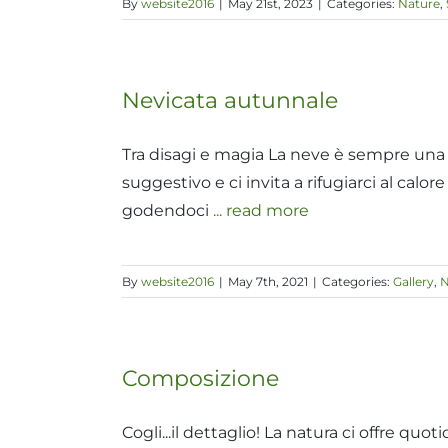
By
website2016
|
May 21st, 2023
|
Categories:
Nature
,
Nevicata autunnale
Tra disagi e magia La neve è sempre una 
suggestivo e ci invita a rifugiarci al cal
godendoci
... read more
By
website2016
|
May 7th, 2021
|
Categories:
Gallery
,
N
Composizione
Cogli...il dettaglio! La natura ci offre q