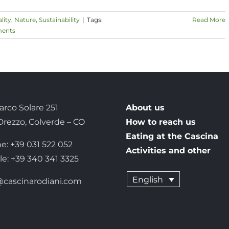
lity
,
Nature
,
Sustainability
|
Tags:
Read More
ents
arco Solare 251
About us
 Drezzo, Colverde – CO
How to reach us
Eating at the Cascina
e: +39 031 522 052
Activities and other
le: +39 340 341 3325
English
@cascinarodiani.com