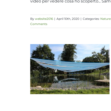
video per vedere cosa ho scoperto... Sam
By
website2016
|
April 10th, 2020
|
Categories:
Nature
Comments
ake
tainability