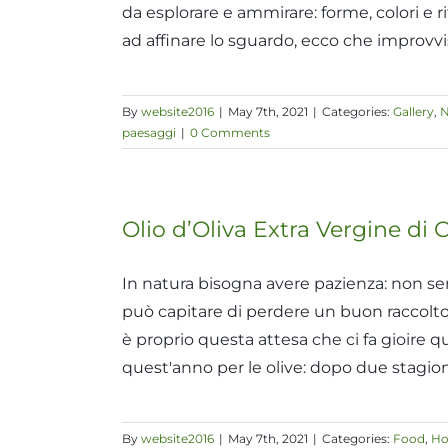
da esplorare e ammirare: forme, colori e 
ad affinare lo sguardo, ecco che improv
By
website2016
|
May 7th, 2021
|
Categories:
Gallery
,
N
paesaggi
|
0 Comments
Olio d’Oliva Extra Vergine di 
In natura bisogna avere pazienza: non se
può capitare di perdere un buon raccolto
è proprio questa attesa che ci fa gioire 
quest'anno per le olive: dopo due stagio
By
website2016
|
May 7th, 2021
|
Categories:
Food
,
Ho