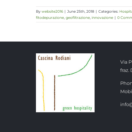
By
website2016
|
June 25th, 2018
|
Categories:
Hospita
fitodepurazione
,
geofiltrazione
,
innovazione
|
0 Comm
Via P
fraz.
Phon
Mobi
info