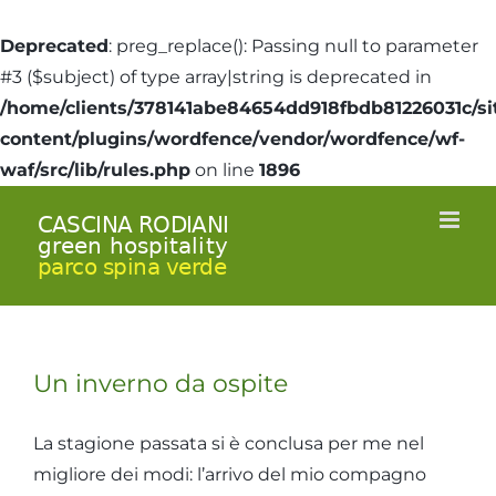
Deprecated
: preg_replace(): Passing null to parameter
#3 ($subject) of type array|string is deprecated in
/home/clients/378141abe84654dd918fbdb81226031c/si
content/plugins/wordfence/vendor/wordfence/wf-
waf/src/lib/rules.php
on line
1896
Skip
to
content
Un inverno da ospite
La stagione passata si è conclusa per me nel
migliore dei modi: l’arrivo del mio compagno