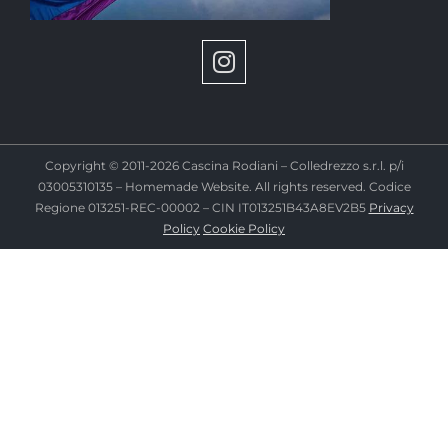
Copyright © 2011-2026 Cascina Rodiani – Colledrezzo s.r.l. p/i
03005310135 – Homemade Website. All rights reserved. Codice
Regione 013251-REC-00002
– CIN
IT013251B43A8EV2B5
Privacy
Policy
Cookie Policy